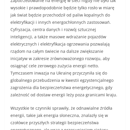
Zapotrzebowanie na energię w sieci nigdy nie było tak
wysokie i prawdopodobnie będzie tylko rosło w miarę
jak świat będzie przechodził od paliw kopalnych do
elektryfikacji i innych energochłonnych zastosowań.
Cyfryzacja, centra danych i rozwój sztucznej
inteligencji, a także masowe wdrażanie pojazdów
elektrycznych i elektryfikacja ogrzewania pozwalają
rządom na całym świecie na dalsze zwiększanie
inicjatyw w zakresie zrównoważonego rozwoju, aby
osiągnąć cele zerowego zużycia energii netto.
Tymczasem inwazja na Ukrainę przyczyniła się do
globalnego przebudzenia w kwestii egzystencjalnego
zagrożenia dla bezpieczeństwa energetycznego, gdy
zależność od dostaw energii leży poza granicami kraju.
Wszystkie te czynniki sprawiły, że odnawialne źródła
energii, takie jak energia słoneczna, znalazły się w
czołówce przyszłych strategii bezpieczeństwa
energetycznego, ale wraz z przesunięciem ciężaru