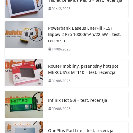
Tablet OnePlus Pad 3 – test, recenzja
01/12/2025
Powerbank Baseus EnerFill FC51
Bipow 2 Pro 10000mAh/22.5W – test,
recenzja
14/09/2025
Router mobilny, przenośny hotspot
MERCUSYS MT110 – test, recenzja
31/08/2025
Infinix Hot 50i – test, recenzja
09/08/2025
OnePlus Pad Lite – test, recenzja