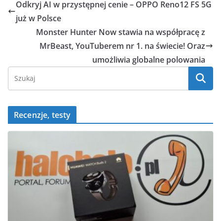
e
o
s
e
l
e
Odkryj AI w przystępnej cenie – OPPO Reno12 FS 5G
b
p
A
n
już w Polsce
o
p
g
Monster Hunter Now stawia na współpracę z
o
p
er
MrBeast, YouTuberem nr 1. na świecie! Oraz
umożliwia globalne polowania
k
Recenzje, testy