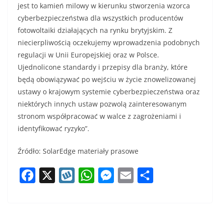
jest to kamień milowy w kierunku stworzenia wzorca
cyberbezpieczeństwa dla wszystkich producentów
fotowoltaiki działających na rynku brytyjskim. Z
niecierpliwością oczekujemy wprowadzenia podobnych
regulacji w Unii Europejskiej oraz w Polsce.
Ujednolicone standardy i przepisy dla branży, które
będą obowiązywać po wejściu w życie znowelizowanej
ustawy o krajowym systemie cyberbezpieczeństwa oraz
niektórych innych ustaw pozwolą zainteresowanym
stronom współpracować w walce z zagrożeniami i
identyfikować ryzyko”.
Źródło: SolarEdge materiały prasowe
F
X
W
W
M
E
S
a
y
h
e
m
h
c
k
at
ss
ai
ar