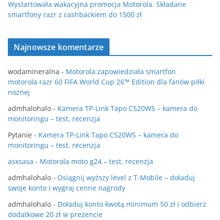
Wystartowała wakacyjna promocja Motorola. Składane
smartfony razr z cashbackiem do 1500 zł
Najnowsze komentarze
wodamineralna
-
Motorola zapowiedziała smartfon
motorola razr 60 FIFA World Cup 26™ Edition dla fanów piłki
nożnej
admhalohalo
-
Kamera TP-Link Tapo C520WS – kamera do
monitoringu – test, recenzja
Pytanie
-
Kamera TP-Link Tapo C520WS – kamera do
monitoringu – test, recenzja
asxsasa
-
Motorola moto g24 – test, recenzja
admhalohalo
-
Osiągnij wyższy level z T-Mobile – doładuj
swoje konto i wygraj cenne nagrody
admhalohalo
-
Doładuj konto kwotą minimum 50 zł i odbierz
dodatkowe 20 zł w prezencie