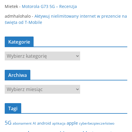
Mietek
-
Motorola G73 5G – Recenzja
admhalohalo
-
Aktywuj nielimitowany internet w prezencie na
święta od T-Mobile
Kategorie
K
a
t
Archiwa
e
g
A
o
r
r
c
i
Tagi
h
e
i
5G
apple
android
abonament
AI
aplikacja
cyberbezpieczeństwo
w