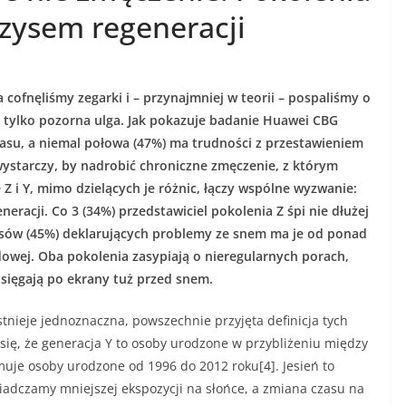
ryzysem regeneracji
 cofnęliśmy zegarki i – przynajmniej w teorii – pospaliśmy o
ak tylko pozorna ulga. Jak pokazuje badanie Huawei CBG
asu, a niemal połowa (47%) ma trudności z przestawieniem
ystarczy, by nadrobić chroniczne zmęczenie, z którym
 Z i Y, mimo dzielących je różnic, łączy wspólne wyzwanie:
eracji. Co 3 (34%) przedstawiciel pokolenia Z śpi nie dłużej
alsów (45%) deklarujących problemy ze snem ma je od ponad
odowej. Oba pokolenia zasypiają o nieregularnych porach,
sięgają po ekrany tuż przed snem.
 istnieje jednoznaczna, powszechnie przyjęta definicja tych
ię, że generacja Y to osoby urodzone w przybliżeniu między
muje osoby urodzone od 1996 do 2012 roku[4]. Jesień to
świadczamy mniejszej ekspozycji na słońce, a zmiana czasu na