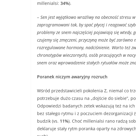
millenialsi:
34%
).
– Sen jest wyjątkowo wrażliwy na obecność stresu w
zaprogramowani tak, by spać płycej i reagować szyb
problemy ze snem najczęściej pojawiają się wtedy, g
czujemy się zmęczeni, przyczyną może być zarówno ni
rozregulowane hormony, nadciśnienie. Warto też zwr
chronotypów wieczornych), osób pracujących w nocy
snem oraz wprowadzenie stałych rytuałów może zna
Poranek niczym awaryjny rozruch
Wśród przedstawicieli pokolenia Z, niemal co trze
potrzebuje dużo czasu na „dojście do siebie”, p
Odpowiedzi badanych zetek wskazują też na ich 
bez stałego rytmu i z poczuciem dezorganizacji (
budzik (vs.
11%
). Choć millenialsi rano radzą sob
deklaruje stały rytm poranka oparty na zdrowyc