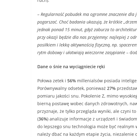
ruch).
–
Regularność pobudek ma ogromne znaczenie dla jak
pogarszać. Choć badania ukazują, że krótkie „drzem
jednak ponad 15 minut, gdyż zaburza to architekturę
przy okazji będzie dla nas przyjemny: najlepiej z o
posiłkiem i lekką aktywnością fizyczną, np. spacer
rytm dobowy i ułatwiają wieczorne zasypianie
– do
Dane o śnie na wyciągniecie ręki
Połowa zetek i
56%
millenialsów posiada intelig
Porównywalny odsetek, ponieważ
27%
przedstawi
pomiaru jakości snu. Pokolenie Z, mimo wysokie
bierną postawę wobec danych zdrowotnych, nawe
przyznaje, że tylko przegląda wyniki, ale czyni t
(
36%
) analizuje informacje z urządzeń i świado
do lepszego snu technologia może być realnym ws
należy dbać na każdym etapie życia, niezalenie 