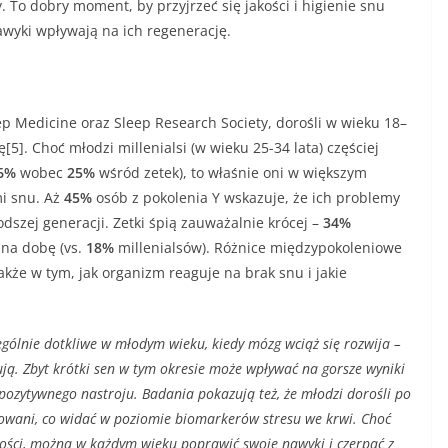
o dobry moment, by przyjrzeć się jakości i higienie snu
awyki wpływają na ich regenerację.
 Medicine oraz Sleep Research Society, dorośli w wieku 18–
5]. Choć młodzi millenialsi (w wieku 25-34 lata) częściej
6%
wobec
25%
wśród zetek), to właśnie oni w większym
mi snu. Aż
45%
osób z pokolenia Y wskazuje, że ich problemy
dszej generacji. Zetki śpią zauważalnie krócej –
34%
 na dobę (vs.
18%
millenialsów). Różnice międzypokoleniowe
akże w tym, jak organizm reaguje na brak snu i jakie
gólnie dotkliwe w młodym wieku, kiedy mózg wciąż się rozwija –
bują. Zbyt krótki sen w tym okresie może wpływać na gorsze wyniki
 pozytywnego nastroju. Badania pokazują też, że młodzi dorośli po
resowani, co widać w poziomie biomarkerów stresu we krwi. Choć
dości, można w każdym wieku poprawić swoje nawyki i czerpać z