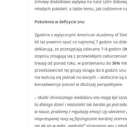
zimowy dodatkowo wpływa na nasz rytm dobowy. T
młodych pokoleń, a także temu, jak codzienne n
Pokolenia w deficycie snu
Zgodnie z wytycznymi American Academy of Sleep
60 lat powinni spać co najmniej 7 godzin na dobę[
deklarują, że przesypiają zalecane 7–8 godzin (
3
stopniu zmagają się z przewlekłymi zaburzenia
trwają od ponad roku, w porównaniu do
36%
mło
przedstawicieli tej grupy osiąga do 6 godzin snu
nie kończą się jednak na danych – widoczne są t
konsekwencje ponosi w dłuższej perspektywie.
– Skutki chronicznego niedoboru snu mogą być szcze
to dlatego dzieci i nastolatki tak bardzo go potrze
w nauce, problemy z regulacją emocji czy obniżenie
nieprzespanej nocy są fizjologicznie bardziej zest
nie da się w pełni „nadrobić” straconego snu z mło