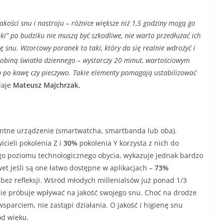
ości snu i nastroju – różnice większe niż 1,5 godziny mogą go
ki” po budziku nie muszą być szkodliwe, nie warto przedłużać ich
 snu. Wzorcowy poranek to taki, który da się realnie wdrożyć i
drobiną światła dziennego – wystarczy 20 minut, wartościowym
em po kawę czy pieczywo. Takie elementy pomagają ustabilizować
daje
Mateusz Majchrzak.
entne urządzenie (smartwatcha, smartbanda lub oba).
cieli pokolenia Z i
30%
pokolenia Y korzysta z nich do
go poziomu technologicznego obycia, wykazuje jednak bardzo
t jeśli są one łatwo dostępne w aplikacjach –
73%
o bez refleksji. Wśród młodych millenialsów już ponad 1/3
mie próbuje wpływać na jakość swojego snu. Choć na drodze
parciem, nie zastąpi działania. O jakość i higienę snu
od wieku.