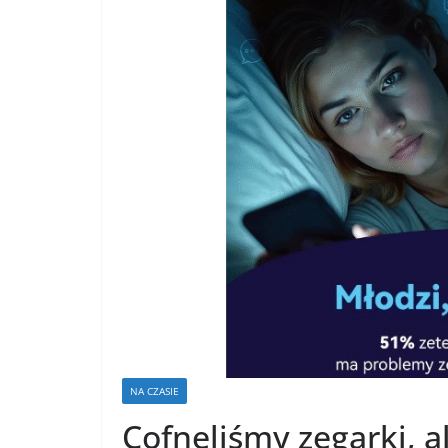
NA CZASIE
Cofnęliśmy zegarki, a