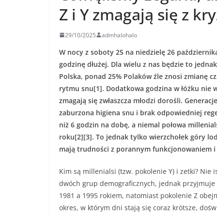
Z i Y zmagają się z k
29/10/2025
admhalohalo
W nocy z soboty 25 na niedzielę 26 października
godzinę dłużej. Dla wielu z nas będzie to jedn
Polska, ponad 25% Polaków źle znosi zmianę cz
rytmu snu
[1]
. Dodatkowa godzina w łóżku nie w
zmagają się zwłaszcza młodzi dorośli. Generacje
zaburzona higiena snu i brak odpowiedniej regen
niż 6 godzin na dobę, a niemal połowa milleni
roku
[2][3]
. To jednak tylko wierzchołek góry l
mają trudności z porannym funkcjonowaniem i 
Kim są millenialsi (tzw. pokolenie Y) i zetki? Nie
dwóch grup demograficznych, jednak przyjmuje s
1981 a 1995 rokiem, natomiast pokolenie Z obej
okres, w którym dni stają się coraz krótsze, do