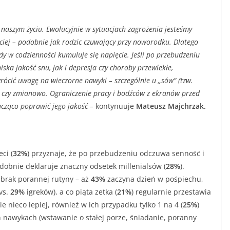
 naszym życiu. Ewolucyjnie w sytuacjach zagrożenia jesteśmy
ciej – podobnie jak rodzic czuwający przy noworodku. Dlatego
dy w codzienności kumuluje się napięcie. Jeśli po przebudzeniu
ska jakość snu, jak i depresja czy choroby przewlekłe,
ócić uwagę na wieczorne nawyki – szczególnie u „sów” (tzw.
 czy zmianowo. Ograniczenie pracy i bodźców z ekranów przed
cząco poprawić jego jakość –
kontynuuje
Mateusz Majchrzak.
ci (
32%
) przyznaje, że po przebudzeniu odczuwa senność i
odobnie deklaruje znaczny odsetek millenialsów (
28%
).
brak porannej rutyny – aż
43%
zaczyna dzień w pośpiechu,
vs.
29%
igreków), a co piąta zetka (
21%
) regularnie przestawia
ie nieco lepiej, również w ich przypadku tylko 1 na 4 (
25%
)
h nawykach (wstawanie o stałej porze, śniadanie, poranny