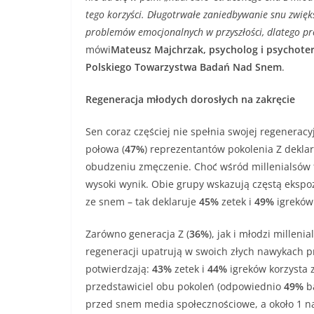
tego korzyści. Długotrwałe zaniedbywanie snu zwię
problemów emocjonalnych w przyszłości, dlatego pr
mówi
Mateusz Majchrzak, psycholog i psychotera
Polskiego Towarzystwa Badań Nad Snem
.
Regeneracja młodych dorosłych na zakręcie
Sen coraz częściej nie spełnia swojej regenerac
połowa (
47%
) reprezentantów pokolenia Z deklar
obudzeniu zmęczenie. Choć wśród millenialsów 
wysoki wynik. Obie grupy wskazują częstą ekspo
ze snem – tak deklaruje
45%
zetek i
49%
igreków
Zarówno generacja Z (
36%
), jak i młodzi millenial
regeneracji upatrują w swoich złych nawykach 
potwierdzają:
43%
zetek i
44%
igreków korzysta z
przedstawiciel obu pokoleń (odpowiednio
49%
ba
przed snem media społecznościowe, a około 1 n