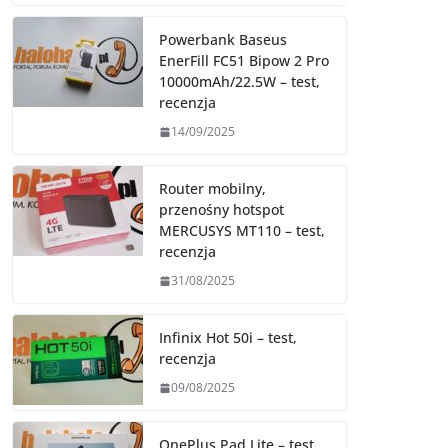
Powerbank Baseus
EnerFill FC51 Bipow 2 Pro
10000mAh/22.5W – test,
recenzja
14/09/2025
Router mobilny,
przenośny hotspot
MERCUSYS MT110 – test,
recenzja
31/08/2025
Infinix Hot 50i – test,
recenzja
09/08/2025
OnePlus Pad Lite – test,