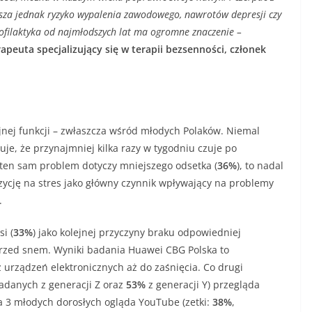
ksza jednak ryzyko wypalenia zawodowego, nawrotów depresji czy
ofilaktyka od najmłodszych lat ma ogromne znaczenie –
peuta specjalizujący się w terapii bezsenności, członek
yjnej funkcji – zwłaszcza wśród młodych Polaków. Niemal
uje, że przynajmniej kilka razy w tygodniu czuje po
ten sam problem dotyczy mniejszego odsetka (
36%
), to nadal
zycję na stres jako główny czynnik wpływający na problemy
.
si (
33%
) jako kolejnej przyczyny braku odpowiedniej
przed snem. Wyniki badania Huawei CBG Polska to
 urządzeń elektronicznych aż do zaśnięcia. Co drugi
danych z generacji Z oraz
53%
z generacji Y) przegląda
a 3 młodych dorosłych ogląda YouTube (zetki:
38%
,