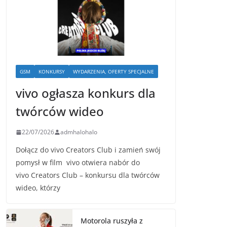
GSM
KONKURSY
WYDARZENIA, OFERTY SPECJALNE
vivo ogłasza konkurs dla
twórców wideo
22/07/2026
admhalohalo
Dołącz do vivo Creators Club i zamień swój
pomysł w film vivo otwiera nabór do
vivo Creators Club – konkursu dla twórców
wideo, którzy
Motorola ruszyła z