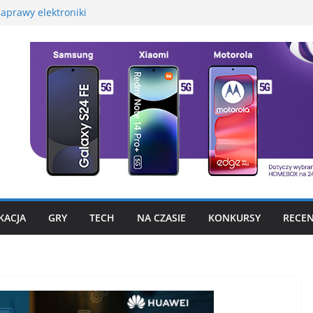
aprawy elektroniki
martwatcha na początek
promocyjną Huawei
 – test, recenzja
szego fotograficznego
to już nie problem
KACJA
GRY
TECH
NA CZASIE
KONKURSY
RECEN