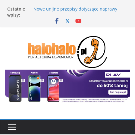
Przejdź
Ostatnie
Nowe unijne przepisy dotyczące naprawy
do
wpisy:
elektroniki
treści
Szukasz tabletu, smartfonu lub smartwatcha
na początek roku szkolnego? Sprawdź ofertę
promocyjną Huawei
Smartwatch HUAWEI WATCH Buds 2 – test,
recenzja
Polscy konsumenci wybrali najlepszego
fotograficznego smartfona
Archer NX505 – brak światłowodu to już nie
problem