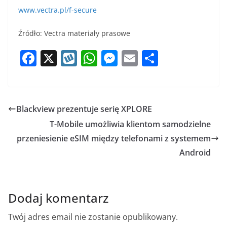
www.vectra.pl/f-secure
Źródło: Vectra materiały prasowe
F
X
W
W
M
E
S
a
y
h
e
m
h
c
k
at
ss
ai
ar
e
o
s
e
l
e
Blackview prezentuje serię XPLORE
b
p
A
n
T-Mobile umożliwia klientom samodzielne
o
p
g
przeniesienie eSIM między telefonami z systemem
o
p
er
Android
k
Dodaj komentarz
Twój adres email nie zostanie opublikowany.