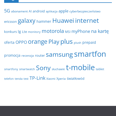
e
i
5G
apple
android
abonament
AI
aplikacja
cyberbezpieczeństwo
w
internet
galaxy
Huawei
a
hammer
ericsson
motorola
na kartę
myPhone
lg
konkurs
Lte
MSI
monitory
plus
orange
Play
OPPO
oferta
prepaid
plush
smartfon
samsung
promocja
router
recenzja
t-mobile
Sony
tablet
smartfony
smartwatch
słuchawki
TP-Link
światłowód
Xperia
telefon
test
tenda
Xiaomi