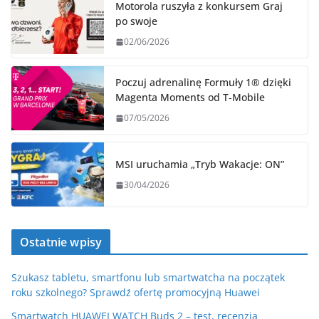
Motorola ruszyła z konkursem Graj
po swoje
02/06/2026
Poczuj adrenalinę Formuły 1® dzięki
Magenta Moments od T‑Mobile
07/05/2026
MSI uruchamia „Tryb Wakacje: ON”
30/04/2026
Ostatnie wpisy
Szukasz tabletu, smartfonu lub smartwatcha na początek
roku szkolnego? Sprawdź ofertę promocyjną Huawei
Smartwatch HUAWEI WATCH Buds 2 – test, recenzja