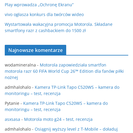
Play wprowadza „Ochronę Ekranu”
vivo ogłasza konkurs dla twórców wideo
Wystartowała wakacyjna promocja Motorola. Składane
smartfony razr z cashbackiem do 1500 zł
Najnowsze komentarze
wodamineralna
-
Motorola zapowiedziała smartfon
motorola razr 60 FIFA World Cup 26™ Edition dla fanów piłki
nożnej
admhalohalo
-
Kamera TP-Link Tapo C520WS – kamera do
monitoringu – test, recenzja
Pytanie
-
Kamera TP-Link Tapo C520WS – kamera do
monitoringu – test, recenzja
asxsasa
-
Motorola moto g24 – test, recenzja
admhalohalo
-
Osiągnij wyższy level z T-Mobile – doładuj