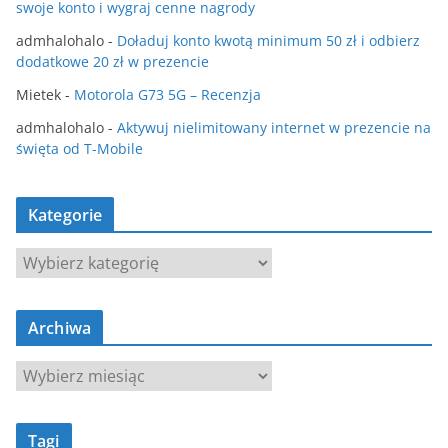
swoje konto i wygraj cenne nagrody
admhalohalo
-
Doładuj konto kwotą minimum 50 zł i odbierz
dodatkowe 20 zł w prezencie
Mietek
-
Motorola G73 5G – Recenzja
admhalohalo
-
Aktywuj nielimitowany internet w prezencie na
święta od T-Mobile
Kategorie
K
a
t
Archiwa
e
g
A
o
r
r
c
i
Tagi
h