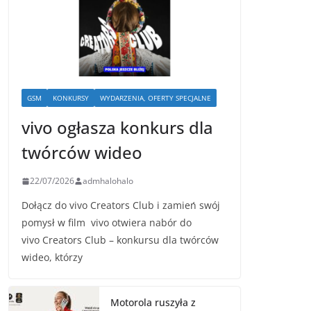
GSM
KONKURSY
WYDARZENIA, OFERTY SPECJALNE
vivo ogłasza konkurs dla
twórców wideo
22/07/2026
admhalohalo
Dołącz do vivo Creators Club i zamień swój
pomysł w film vivo otwiera nabór do
vivo Creators Club – konkursu dla twórców
wideo, którzy
Motorola ruszyła z