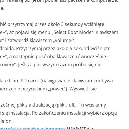
ie.
obić przytrzymaj przez około 3 sekundy wciśnięte
e+”, aż pojawi się menu „Select Boot Mode”. Klawiszem
” i zatwierdź klawiszem „volume-”.
ndroida. Przytrzymaj przez około 5 sekund wciśnięte
e+”, a następnie puść oba klawisze równocześnie –
overy”. Jeśli za pierwszym razem próba się nie
date from SD card” (nawigowanie klawiszami odbywa
wierdzenie przyciskiem „power”). Wyświetli się
niej plik z aktualizacją (plik „full….”) i wciskamy
się instalacja. Po zakończeniu instalacji wybierz opcję
lefon.
zywrócić ustawienia fabryczne
HAMMERA w