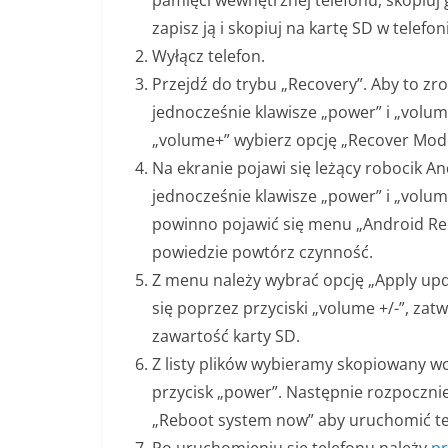
zapisz ją i skopiuj na kartę SD w telefon
Wyłącz telefon.
Przejdź do trybu „Recovery”. Aby to zr
jednocześnie klawisze „power” i „volum
„volume+” wybierz opcję „Recover Mode
Na ekranie pojawi się leżący robocik A
jednocześnie klawisze „power” i „volum
powinno pojawić się menu „Android Rec
powiedzie powtórz czynność.
Z menu należy wybrać opcję „Apply up
się poprzez przyciski „volume +/-”, zat
zawartość karty SD.
Z listy plików wybieramy skopiowany wcześ
przycisk „power”. Następnie rozpocznie 
„Reboot system now” aby uruchomić te
Po uruchomieniu się telefonu należy
pr