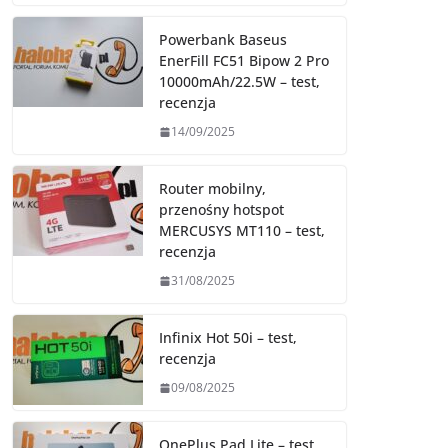
Powerbank Baseus
EnerFill FC51 Bipow 2 Pro
10000mAh/22.5W – test,
recenzja
14/09/2025
Router mobilny,
przenośny hotspot
MERCUSYS MT110 – test,
recenzja
31/08/2025
Infinix Hot 50i – test,
recenzja
09/08/2025
OnePlus Pad Lite – test,