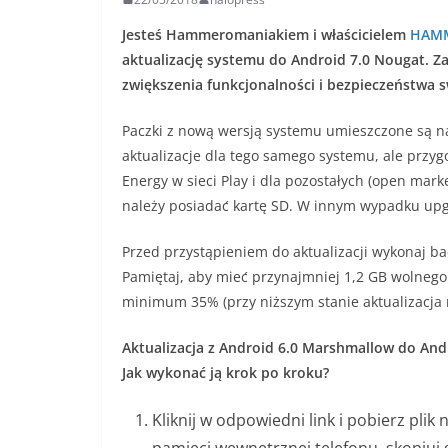
Jesteś Hammeromaniakiem i właścicielem
HAMM
aktualizację systemu do Android 7.0 Nougat. Z
zwiększenia funkcjonalności i bezpieczeństwa 
Paczki z nową wersją systemu umieszczone są n
aktualizacje dla tego samego systemu, ale przy
Energy w sieci Play i dla pozostałych (open mark
należy posiadać kartę SD. W innym wypadku upg
Przed przystąpieniem do aktualizacji wykonaj bac
Pamiętaj, aby mieć przynajmniej 1,2 GB wolnego 
minimum 35% (przy niższym stanie aktualizacja 
Aktualizacja z Android 6.0 Marshmallow do A
Jak wykonać ją krok po kroku?
Kliknij w odpowiedni link i pobierz plik 
pamięci wewnętrznej telefonu, skopiuj 