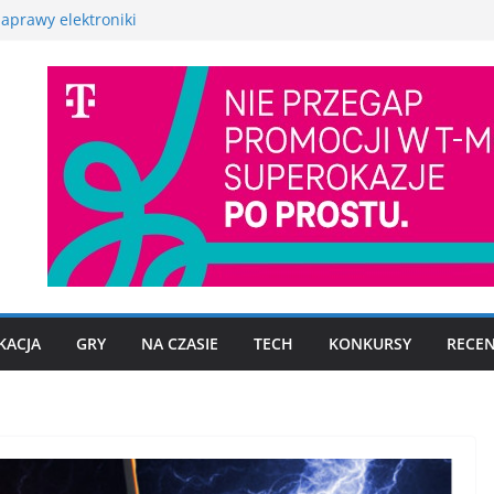
aprawy elektroniki
martwatcha na początek
promocyjną Huawei
 – test, recenzja
szego fotograficznego
to już nie problem
KACJA
GRY
NA CZASIE
TECH
KONKURSY
RECEN