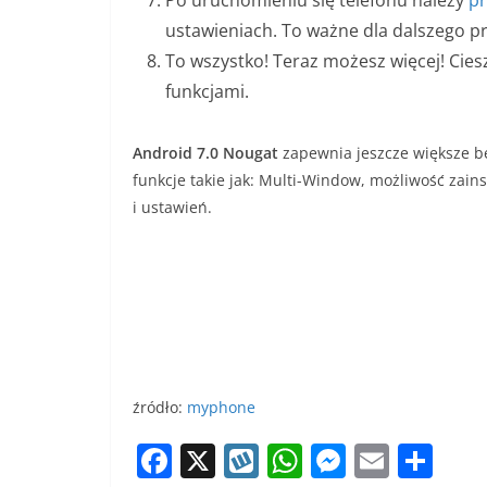
ustawieniach. To ważne dla dalszego p
To wszystko! Teraz możesz więcej! Cies
funkcjami.
Android 7.0 Nougat
zapewnia jeszcze większe b
funkcje takie jak: Multi-Window, możliwość zai
i ustawień.
źródło:
myphone
F
X
W
W
M
E
S