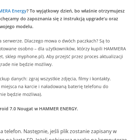
ERA Energy
? To wyjątkowy dzień, bo właśnie otrzymujesz
achęcamy do zapoznania się z instrukcją upgrade’u oraz
swojego modelu.
a serwerze. Dlaczego mowa o dwóch paczkach? Są to
gotowane osobno – dla użytkowników, którzy kupili HAMMERA
et, sklep myphone.pl). Aby przejść przez proces aktualizacji
rade nie będzie możliwy.
kup danych: zgraj wszystkie zdjęcia, filmy i kontakty.
miejsca na karcie i naładowaną baterię telefonu do
nie będzie możliwa).
ndroid 7.0 Nougat w HAMMER ENERGY.
na telefon. Następnie, jeśli plik zostanie zapisany w
go na kartę SD. Jeżeli pobierasz paczkę na komputerze,