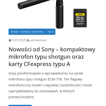
SPRZĘT, NOWOŚCI NA RYNKU
TECH
12/07/2025
admhalohalo
Nowości od Sony – kompaktowy
mikrofon typu shotgun oraz
karty CFexpress typu A
Sony poinformowało o wprowadzeniu na rynek
mikrofonu typu shotgun ECM-778. Ten flagowy
monofoniczny model o wysokiej rozdzielczości został
zaprojektowany do zastosowań, w których
pierwszorzędne