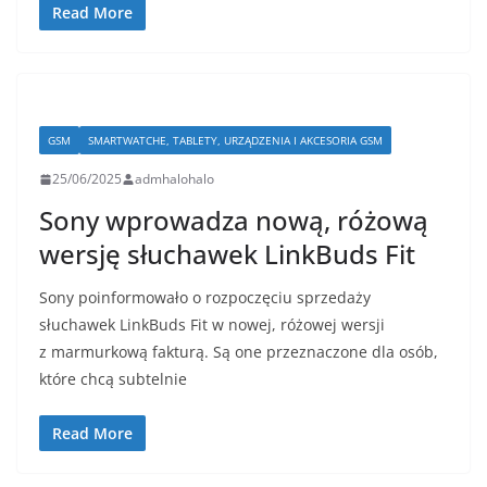
Read More
GSM
SMARTWATCHE, TABLETY, URZĄDZENIA I AKCESORIA GSM
25/06/2025
admhalohalo
Sony wprowadza nową, różową
wersję słuchawek LinkBuds Fit
Sony poinformowało o rozpoczęciu sprzedaży
słuchawek LinkBuds Fit w nowej, różowej wersji
z marmurkową fakturą. Są one przeznaczone dla osób,
które chcą subtelnie
Read More