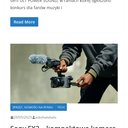
serii ULT POWER SOUND, w ramach której ogłoszono
konkurs dla fanów muzyki i
Read More
SPRZĘT, NOWOŚCI NA RYNKU
TECH
29/05/2025
admhalohalo