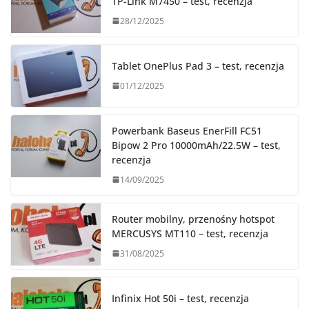
TP-Link M7450 – test, recenzja
28/12/2025
Tablet OnePlus Pad 3 – test, recenzja
01/12/2025
Powerbank Baseus EnerFill FC51
Bipow 2 Pro 10000mAh/22.5W – test,
recenzja
14/09/2025
Router mobilny, przenośny hotspot
MERCUSYS MT110 – test, recenzja
31/08/2025
Infinix Hot 50i – test, recenzja