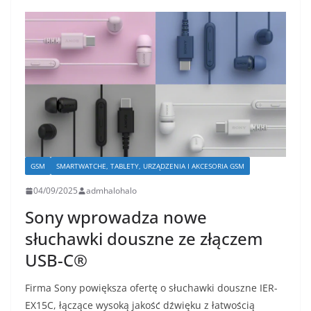
GSM
SMARTWATCHE, TABLETY, URZĄDZENIA I AKCESORIA GSM
04/09/2025
admhalohalo
Sony wprowadza nowe
słuchawki douszne ze złączem
USB-C®
Firma Sony powiększa ofertę o słuchawki douszne IER-
EX15C, łączące wysoką jakość dźwięku z łatwością