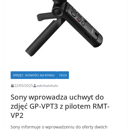
SPRZĘT, NOWOŚCI NA RYNKU
TECH
22/05/2025
admhalohalo
Sony wprowadza uchwyt do
zdjęć GP-VPT3 z pilotem RMT-
VP2
Sony informuje o wprowadzeniu do oferty dwóch