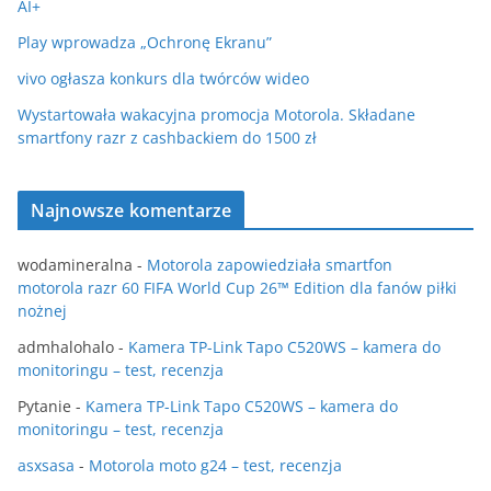
AI+
Play wprowadza „Ochronę Ekranu”
vivo ogłasza konkurs dla twórców wideo
Wystartowała wakacyjna promocja Motorola. Składane
smartfony razr z cashbackiem do 1500 zł
Najnowsze komentarze
wodamineralna
-
Motorola zapowiedziała smartfon
motorola razr 60 FIFA World Cup 26™ Edition dla fanów piłki
nożnej
admhalohalo
-
Kamera TP-Link Tapo C520WS – kamera do
monitoringu – test, recenzja
Pytanie
-
Kamera TP-Link Tapo C520WS – kamera do
monitoringu – test, recenzja
asxsasa
-
Motorola moto g24 – test, recenzja