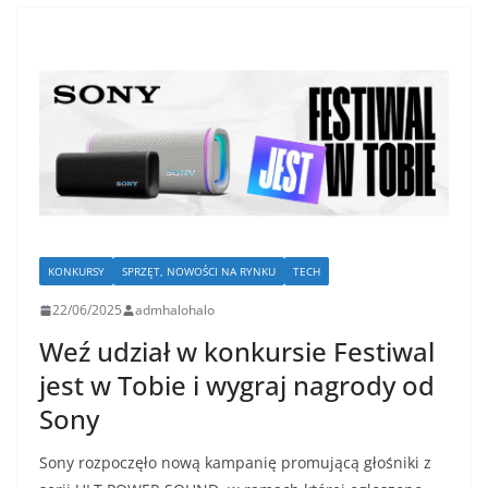
KONKURSY
SPRZĘT, NOWOŚCI NA RYNKU
TECH
22/06/2025
admhalohalo
Weź udział w konkursie Festiwal
jest w Tobie i wygraj nagrody od
Sony
Sony rozpoczęło nową kampanię promującą głośniki z