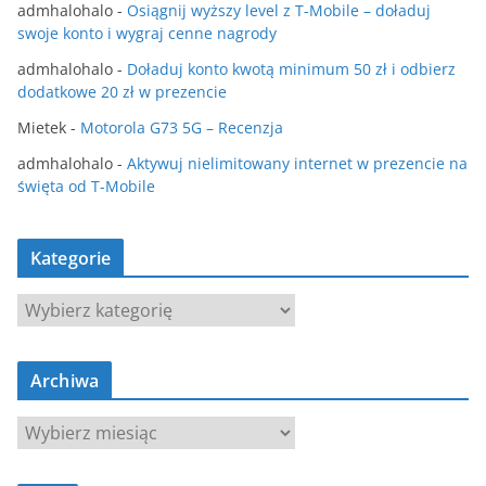
admhalohalo
-
Osiągnij wyższy level z T-Mobile – doładuj
swoje konto i wygraj cenne nagrody
admhalohalo
-
Doładuj konto kwotą minimum 50 zł i odbierz
dodatkowe 20 zł w prezencie
Mietek
-
Motorola G73 5G – Recenzja
admhalohalo
-
Aktywuj nielimitowany internet w prezencie na
święta od T-Mobile
Kategorie
K
a
t
Archiwa
e
g
A
o
r
r
c