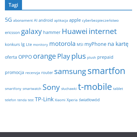
i
Tagi
h
e
i
5G
apple
android
abonament
AI
aplikacja
cyberbezpieczeństwo
w
internet
galaxy
Huawei
a
hammer
ericsson
motorola
na kartę
myPhone
lg
konkurs
Lte
MSI
monitory
plus
orange
Play
OPPO
oferta
prepaid
plush
smartfon
samsung
promocja
router
recenzja
t-mobile
Sony
tablet
smartfony
smartwatch
słuchawki
TP-Link
światłowód
Xperia
telefon
test
tenda
Xiaomi