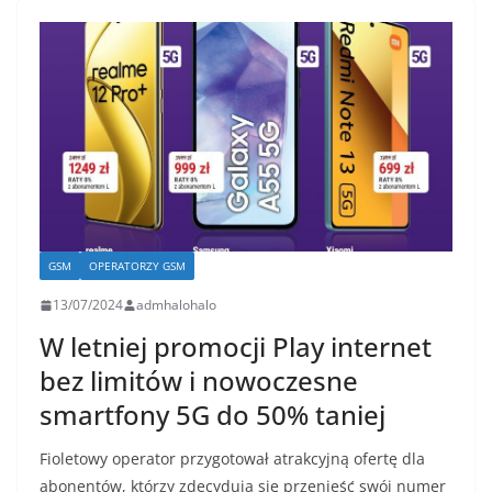
GSM
OPERATORZY GSM
13/07/2024
admhalohalo
W letniej promocji Play internet
bez limitów i nowoczesne
smartfony 5G do 50% taniej
Fioletowy operator przygotował atrakcyjną ofertę dla
abonentów, którzy zdecydują się przenieść swój numer