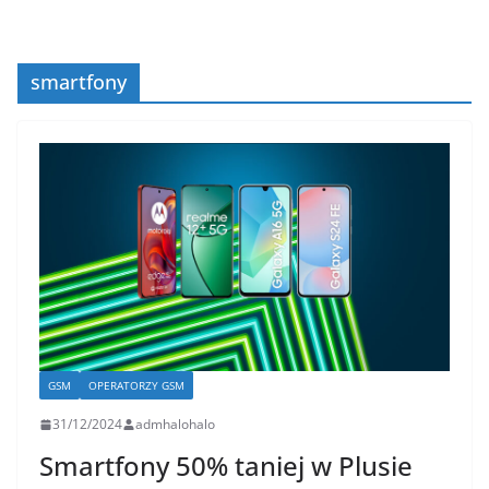
smartfony
GSM
OPERATORZY GSM
31/12/2024
admhalohalo
Smartfony 50% taniej w Plusie