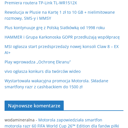
Premiera routera TP-Link TL-WR1512X
Rewolucja w Plusie na Kartę 1 zł to 10 GB + nielimitowane
rozmowy, SMS-y i MMSY
Plus kontynuuje grę z Polską Siatkówką od 1998 roku
HAMMER i Grupa Karkonoska GOPR przedłużają współpracę
MSI ogłasza start przedsprzedaży nowej konsoli Claw 8 – EX
AI+
Play wprowadza „Ochronę Ekranu”
vivo ogłasza konkurs dla twórców wideo
Wystartowała wakacyjna promocja Motorola. Składane
smartfony razr z cashbackiem do 1500 zł
Najnowsze komentarze
wodamineralna
-
Motorola zapowiedziała smartfon
motorola razr 60 FIFA World Cup 26™ Edition dla fanów piłki