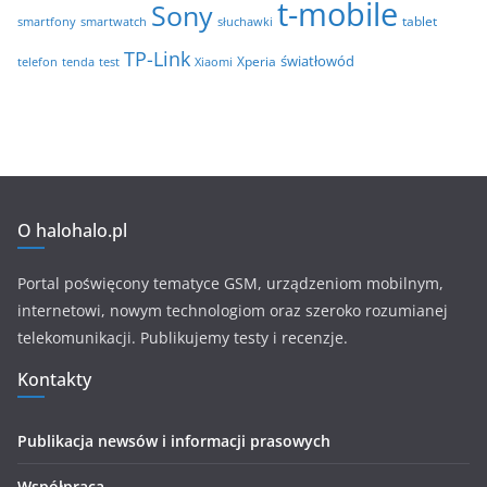
t-mobile
Sony
tablet
smartfony
smartwatch
słuchawki
TP-Link
światłowód
Xperia
telefon
test
tenda
Xiaomi
O halohalo.pl
Portal poświęcony tematyce GSM, urządzeniom mobilnym,
internetowi, nowym technologiom oraz szeroko rozumianej
telekomunikacji. Publikujemy testy i recenzje.
Kontakty
Publikacja newsów i informacji prasowych
Współpraca