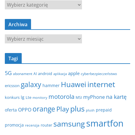
K
a
t
Archiwa
e
g
A
o
r
r
c
i
Tagi
h
e
i
5G
apple
android
abonament
AI
aplikacja
cyberbezpieczeństwo
w
internet
galaxy
Huawei
a
hammer
ericsson
motorola
na kartę
myPhone
lg
konkurs
Lte
MSI
monitory
plus
orange
Play
OPPO
oferta
prepaid
plush
smartfon
samsung
promocja
router
recenzja