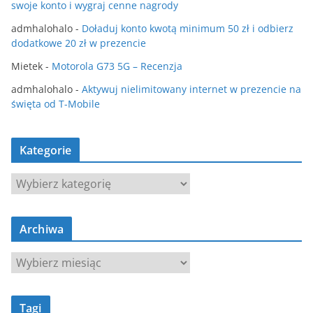
swoje konto i wygraj cenne nagrody
admhalohalo
-
Doładuj konto kwotą minimum 50 zł i odbierz
dodatkowe 20 zł w prezencie
Mietek
-
Motorola G73 5G – Recenzja
admhalohalo
-
Aktywuj nielimitowany internet w prezencie na
święta od T-Mobile
Kategorie
K
a
t
Archiwa
e
g
A
o
r
r
c
i
Tagi
h