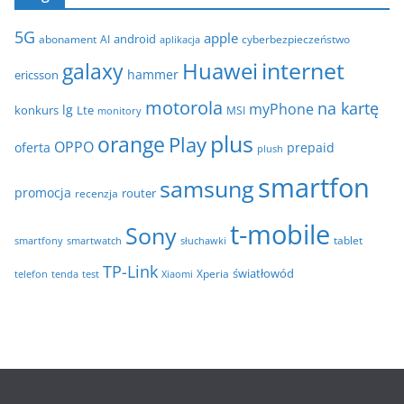
e
i
5G
apple
android
abonament
AI
aplikacja
cyberbezpieczeństwo
w
internet
galaxy
Huawei
a
hammer
ericsson
motorola
na kartę
myPhone
lg
konkurs
Lte
MSI
monitory
plus
orange
Play
OPPO
oferta
prepaid
plush
smartfon
samsung
promocja
router
recenzja
t-mobile
Sony
tablet
smartfony
smartwatch
słuchawki
TP-Link
światłowód
Xperia
telefon
test
tenda
Xiaomi