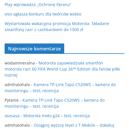
Play wprowadza „Ochronę Ekranu”
vivo ogłasza konkurs dla twórców wideo
Wystartowała wakacyjna promocja Motorola. Składane
smartfony razr z cashbackiem do 1500 zł
Najnowsze komentarze
wodamineralna
-
Motorola zapowiedziała smartfon
motorola razr 60 FIFA World Cup 26™ Edition dla fanów piłki
nożnej
admhalohalo
-
Kamera TP-Link Tapo C520WS – kamera do
monitoringu – test, recenzja
Pytanie
-
Kamera TP-Link Tapo C520WS – kamera do
monitoringu – test, recenzja
asxsasa
-
Motorola moto g24 – test, recenzja
admhalohalo
-
Osiągnij wyższy level z T-Mobile – doładuj