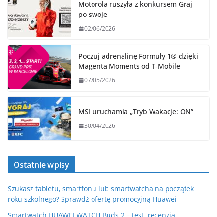
Motorola ruszyła z konkursem Graj
po swoje
02/06/2026
Poczuj adrenalinę Formuły 1® dzięki
Magenta Moments od T‑Mobile
07/05/2026
MSI uruchamia „Tryb Wakacje: ON”
30/04/2026
Ostatnie wpisy
Szukasz tabletu, smartfonu lub smartwatcha na początek
roku szkolnego? Sprawdź ofertę promocyjną Huawei
Smartwatch HUAWEI WATCH Buds 2 – test, recenzja