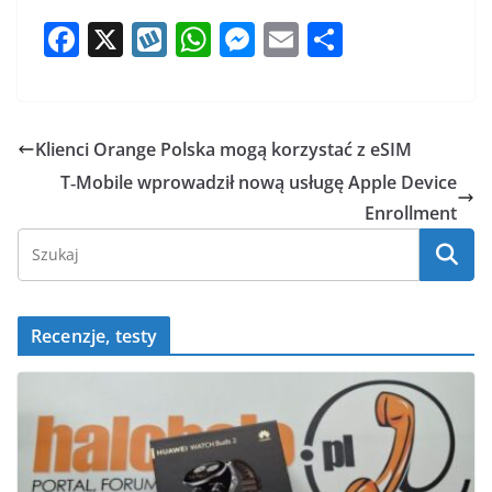
F
X
W
W
M
E
S
a
y
h
e
m
h
c
k
at
ss
ai
ar
e
o
s
e
l
e
Klienci Orange Polska mogą korzystać z eSIM
b
p
A
n
T‑Mobile wprowadził nową usługę Apple Device
o
p
g
Enrollment
o
p
er
k
Recenzje, testy